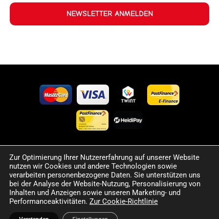
NEWSLETTER ANMELDEN
Zur Optimierung Ihrer Nutzererfahrung auf unserer Website
©2024 Happy Sport. Alle auf dieser Website angegebenen
nutzen wir Cookies und andere Technologien sowie
Preise und Informationen sind unverbindlich und können
verarbeiten personenbezogene Daten. Sie unterstützen uns
Fehler sowie Irrtümer enthalten. Wir behalten uns das Recht
bei der Analyse der Website-Nutzung, Personalisierung von
Inhalten und Anzeigen sowie unseren Marketing- und
vor, jederzeit Änderungen vorzunehmen. Für die Richtigkeit
Performanceaktivitäten.
Zur Cookie-Richtlinie
und Aktualität der bereitgestellten Informationen
übernehmen wir keine Haftung.