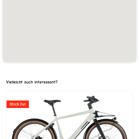
Vielleicht auch interessant?
ller
Stock Out
'818.