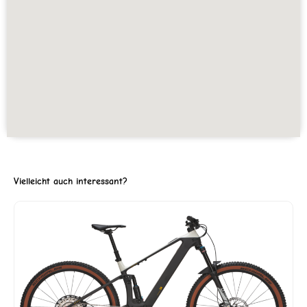
Vielleicht auch interessant?
er
5.