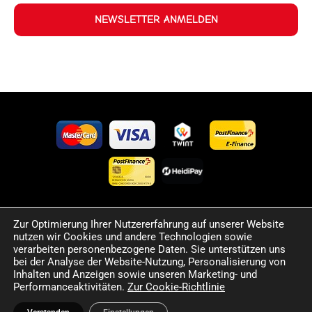
NEWSLETTER ANMELDEN
Zur Optimierung Ihrer Nutzererfahrung auf unserer Website
©2024 Happy Sport. Alle auf dieser Website angegebenen
nutzen wir Cookies und andere Technologien sowie
Preise und Informationen sind unverbindlich und können
verarbeiten personenbezogene Daten. Sie unterstützen uns
Fehler sowie Irrtümer enthalten. Wir behalten uns das Recht
bei der Analyse der Website-Nutzung, Personalisierung von
Inhalten und Anzeigen sowie unseren Marketing- und
vor, jederzeit Änderungen vorzunehmen. Für die Richtigkeit
Performanceaktivitäten.
Zur Cookie-Richtlinie
und Aktualität der bereitgestellten Informationen
übernehmen wir keine Haftung.