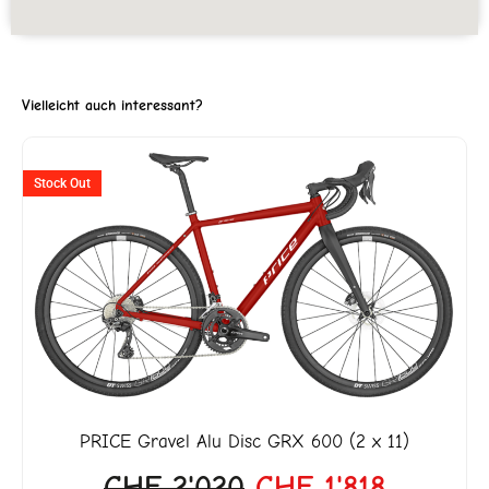
Vielleicht auch interessant?
ller
Ursprünglicher
Aktuelle
Stock Out
Preis
Preis
war:
ist:
3'999.
CHF 2'020
CHF 1'8
PRICE
Gravel Alu Disc GRX 600 (2 x 11)
CHF
2'020
CHF
1'818