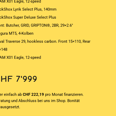
AM X01 Eagle, 12-speed
ckShox Lyrik Select Plus, 140mm
ckShox Super Deluxe Select Plus
ont: Butcher, GRID, GRIPTON®, 2BR, 29×2.6″
gura MT5, 4-Kolben
val Traverse 29, hookless carbon. Front 15×110, Rear
×148
AM X01 Eagle, 12-speed
CHF
7'999
er einfach ab
CHF 222,19
pro Monat finanzieren.
ratung und Abschluss bei uns im Shop. Bonität
rausgesetzt.