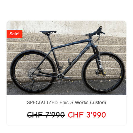
er
Ursprünglicher
Aktuell
Preis
Preis
Sale!
war:
ist:
18.
CHF 7'990
CHF 3'
SPECIALIZED
Epic S-Works Custom
CHF
7'990
CHF
3'990