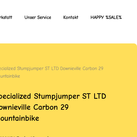
kstatt
Unser Service
Kontakt
HAPPY %SALE%
ecialized Stumpjumper ST LTD Downieville Carbon 29
untainbike
pecialized Stumpjumper ST LTD
ownieville Carbon 29
ountainbike