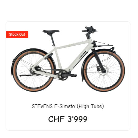
er
Stock Out
990.
STEVENS
E-Simeto (High Tube)
CHF
3'999