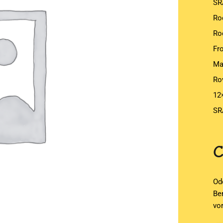
SR
Ro
Ro
Fr
Ma
Ro
12
SR
Od
Be
vo