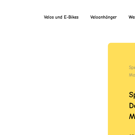
Velos und E-Bikes
Veloanhänger
Wer
Sp
Mo
S
D
M