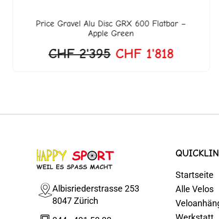
Price
Gravel Alu Disc GRX 600 Flatbar –
Apple Green
CHF
2'395
CHF
1'818
QUICKLIN
Startseite
Albisriederstrasse 253
Alle Velos
8047 Zürich
Veloanhän
Werkstatt