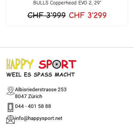
BULLS
Copperhead EVO 2, 29"
CHF
3'999
CHF
3'299
Albisriederstrasse 253
8047 Zürich
044 - 401 58 88
info@happysport.net