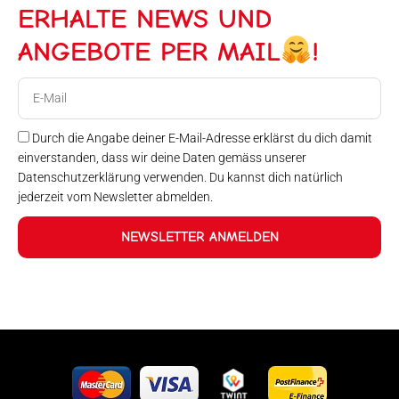
9:00 bis 16:00
ERHALTE NEWS UND
ANGEBOTE PER MAIL
!
E-
Mail
Durch die Angabe deiner E-Mail-Adresse erklärst du dich damit
einverstanden, dass wir deine Daten gemäss unserer
Datenschutzerklärung verwenden. Du kannst dich natürlich
jederzeit vom Newsletter abmelden.
NEWSLETTER ANMELDEN