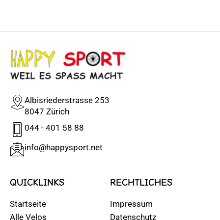
Price
Gravel Alu 
Ap
CHF
2'3
Albisriederstrasse 253
8047 Zürich
044 - 401 58 88
info@happysport.net
QUICKLINKS
RECHTLICHES