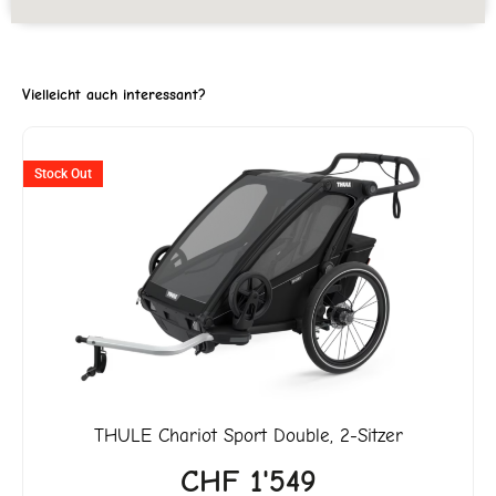
Vielleicht auch interessant?
ller
Stock Out
3'299.
THULE
Chariot Sport Double, 2-Sitzer
CHF
1'549