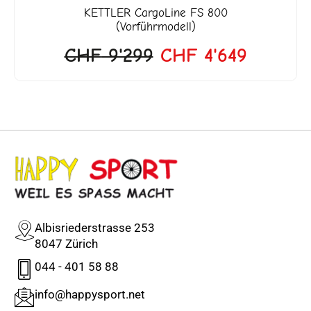
KETTLER
CargoLine FS 800
(Vorführmodell)
CHF
9'299
CHF
4'649
Albisriederstrasse 253
8047 Zürich
044 - 401 58 88
info@happysport.net