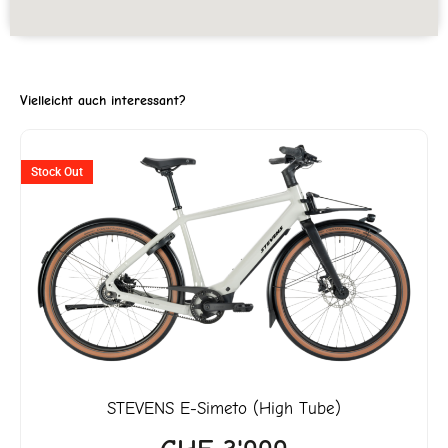
Vielleicht auch interessant?
ller
Stock Out
'727.
STEVENS
E-Simeto (High Tube)