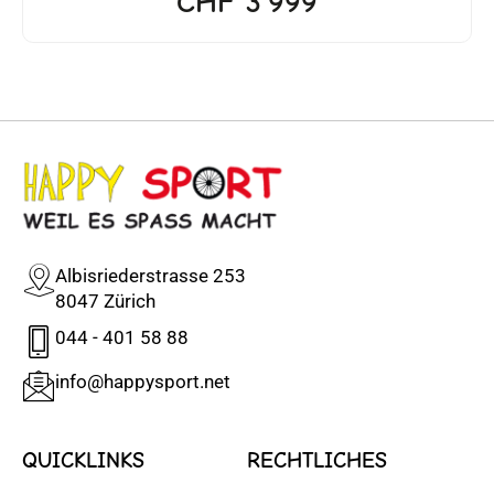
CHF
3'999
Albisriederstrasse 253
8047 Zürich
044 - 401 58 88
info@happysport.net
QUICKLINKS
RECHTLICHES