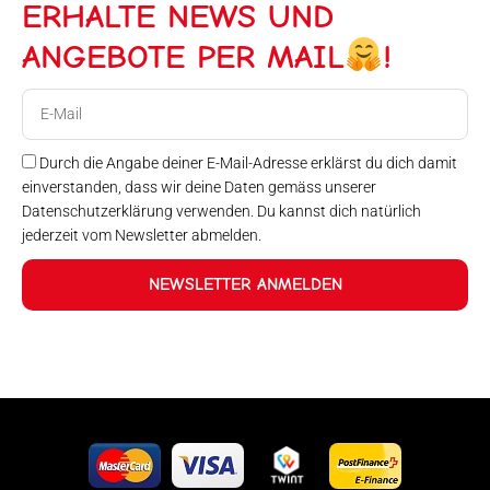
ERHALTE NEWS UND
ANGEBOTE PER MAIL
!
E-
Mail
Durch die Angabe deiner E-Mail-Adresse erklärst du dich damit
einverstanden, dass wir deine Daten gemäss unserer
Datenschutzerklärung verwenden. Du kannst dich natürlich
jederzeit vom Newsletter abmelden.
NEWSLETTER ANMELDEN