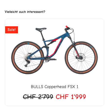
Vielleicht auch interessant?
er
Ursprünglicher
Aktuelle
Sale!
Preis
Preis
war:
ist:
5.
CHF 2'799
CHF 1'9
BULLS
Copperhead FSX 1
CHF
2'799
CHF
1'999