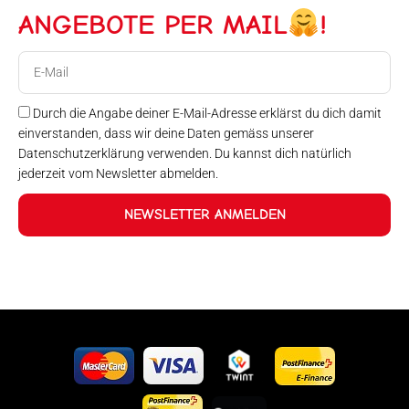
ANGEBOTE PER MAIL
!
E-
Mail
Durch die Angabe deiner E-Mail-Adresse erklärst du dich damit
einverstanden, dass wir deine Daten gemäss unserer
Datenschutzerklärung verwenden. Du kannst dich natürlich
jederzeit vom Newsletter abmelden.
NEWSLETTER ANMELDEN