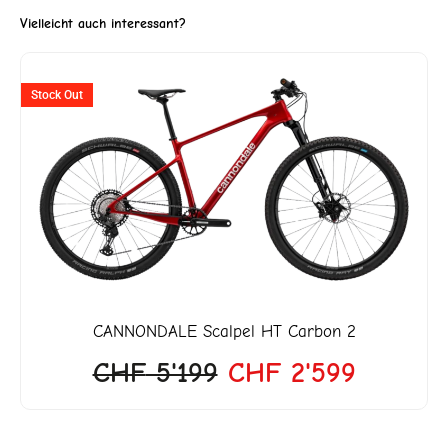
Vielleicht auch interessant?
ller
Ursprünglicher
Aktuell
Stock Out
Preis
Preis
war:
ist:
3'299.
CHF 5'199
CHF 2'5
CANNONDALE
Scalpel HT Carbon 2
CHF
5'199
CHF
2'599