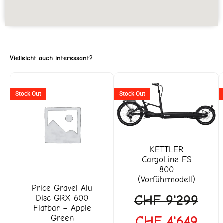
Vielleicht auch interessant?
Ursprünglicher
Aktueller
Ursprüngliche
Aktu
Stock Out
Stock Out
Preis
Preis
Preis
Prei
war:
ist:
war:
ist:
CHF 2'395
CHF 1'818.
CHF 9'299
CHF 
KETTLER
CargoLine FS
800
(Vorführmodell)
Price
Gravel Alu
CHF
9'299
Disc GRX 600
Flatbar – Apple
Green
CHF
4'649