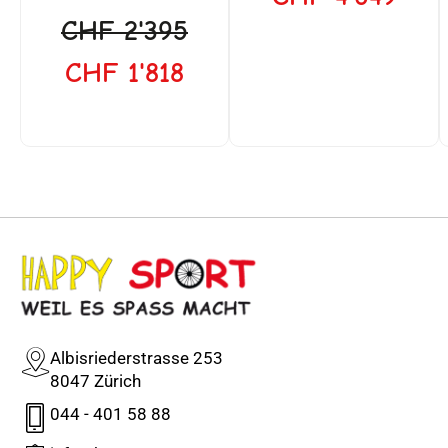
CHF
2'395
CHF
1'818
Albisriederstrasse 253
8047 Zürich
044 - 401 58 88