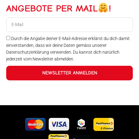
ANGEBOTE PER MAIL
!
E-
Mail
Durch die Angabe deiner E-Mail-Adresse erklärst du dich damit
einverstanden, dass wir deine Daten gemäss unserer
Datenschutzerklärung verwenden. Du kannst dich natürlich
jederzeit vom Newsletter abmelden.
NEWSLETTER ANMELDEN