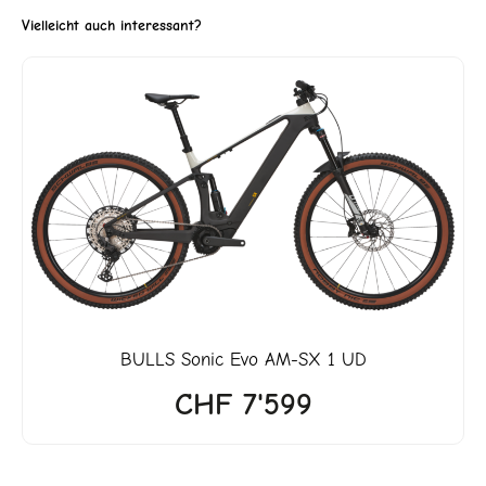
Vielleicht auch interessant?
er
5.
BULLS
Sonic Evo AM-SX 1 UD
CHF
7'599