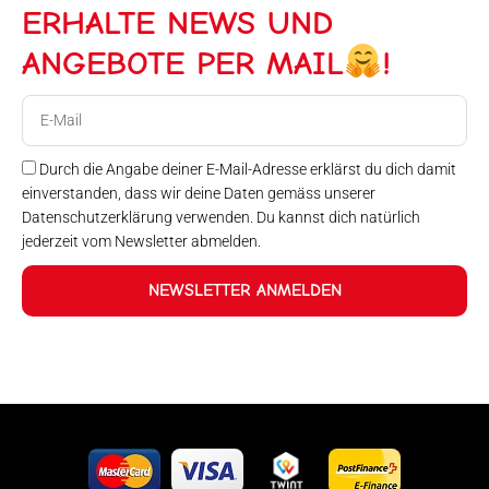
ERHALTE NEWS UND
ANGEBOTE PER MAIL
!
E-
Mail
Durch die Angabe deiner E-Mail-Adresse erklärst du dich damit
einverstanden, dass wir deine Daten gemäss unserer
Datenschutzerklärung verwenden. Du kannst dich natürlich
jederzeit vom Newsletter abmelden.
NEWSLETTER ANMELDEN