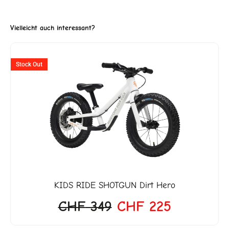
Vielleicht auch interessant?
Ursprünglicher
Aktueller
Stock Out
Preis
Preis
war:
ist:
CHF 349
CHF 225.
KIDS RIDE SHOTGUN
Dirt Hero
CHF
349
CHF
225