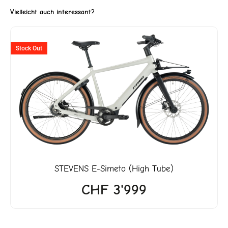
Vielleicht auch interessant?
ller
Stock Out
3'990.
STEVENS
E-Simeto (High Tube)
CHF
3'999