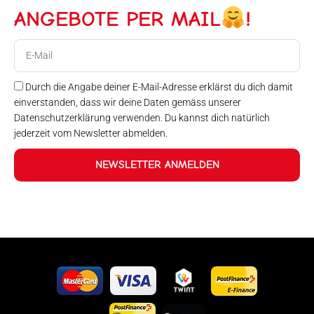
ANGEBOTE PER MAIL
!
E-
Mail
Durch die Angabe deiner E-Mail-Adresse erklärst du dich damit
einverstanden, dass wir deine Daten gemäss unserer
Datenschutzerklärung verwenden. Du kannst dich natürlich
jederzeit vom Newsletter abmelden.
NEWSLETTER ANMELDEN