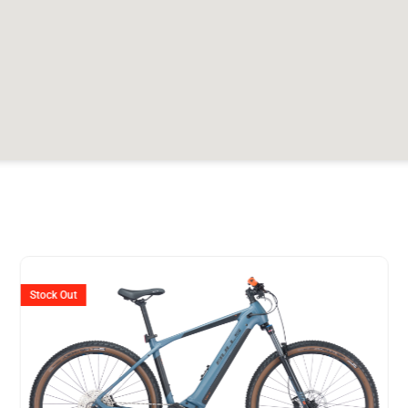
er
Ursprünglicher
Aktuell
Preis
Preis
Stock Out
war:
ist:
649.
CHF 3'999
CHF 3'2