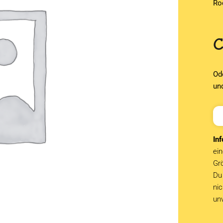
Ro
Od
un
Inf
ein
Grö
Du 
ni
un