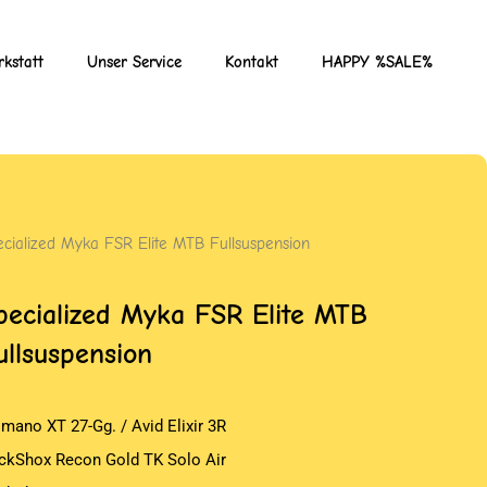
kstatt
Unser Service
Kontakt
HAPPY %SALE%
ecialized Myka FSR Elite MTB Fullsuspension
pecialized Myka FSR Elite MTB
ullsuspension
imano XT 27-Gg. / Avid Elixir 3R
ckShox Recon Gold TK Solo Air