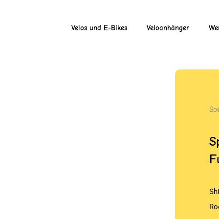
Velos und E-Bikes
Veloanhänger
Wer
Sp
S
F
Sh
Ro