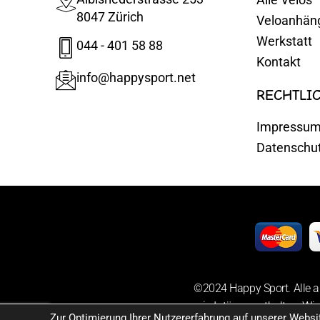
8047 Zürich
Veloanhän
Werkstatt
044 - 401 58 88
Kontakt
info@happysport.net
RECHTLI
Impressu
Datenschu
©2024 Happy Sport. Alle a
sowie Irrtümer enthalten. Wir
Zur Optimierung Ihrer Nutzererfahrung auf unserer Webs