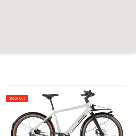
er
Stock Out
99.