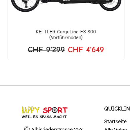
KETTLER
CargoLine FS 800
(Vorführmodell)
CHF
9'299
CHF
4'649
QUICKLIN
Startseite
Albisriederstrasse 253
Alle Velos