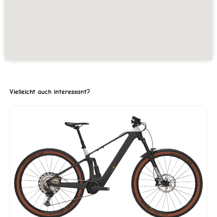
Vielleicht auch interessant?
ller
3'999.