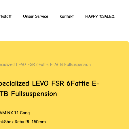
kstatt
Unser Service
Kontakt
HAPPY %SALE%
ecialized LEVO FSR 6Fattie E-MTB Fullsuspension
pecialized LEVO FSR 6Fattie E-
TB Fullsuspension
AM NX 11-Gang
ckShox Reba RL 150mm