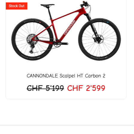
Preis
Preis
Stock Out
war:
ist:
18.
CHF 5'199
CHF 2'5
CANNONDALE
Scalpel HT Carbon 2
CHF
5'199
CHF
2'599