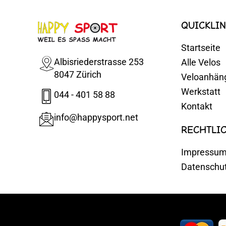
QUICKLIN
Startseite
Albisriederstrasse 253
Alle Velos
8047 Zürich
Veloanhän
Werkstatt
044 - 401 58 88
Kontakt
info@happysport.net
RECHTLI
Impressu
Datenschu