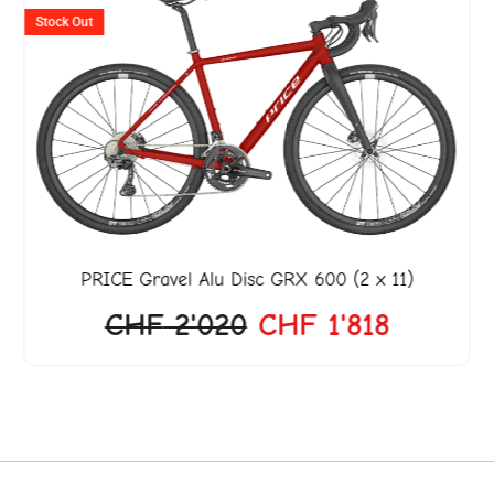
Preis
Preis
Stock Out
war:
ist:
990.
CHF 2'020
CHF 1'8
PRICE
Gravel Alu Disc GRX 600 (2 x 11)
CHF
2'020
CHF
1'818