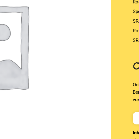
Ro
Sp
SR
Rov
SR
Od
Be
vo
Inf