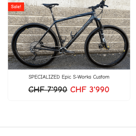
Preis
Preis
Sale!
war:
ist:
CHF 7'990
CHF 3'
SPECIALIZED
Epic S-Works Custom
CHF
7'990
CHF
3'990