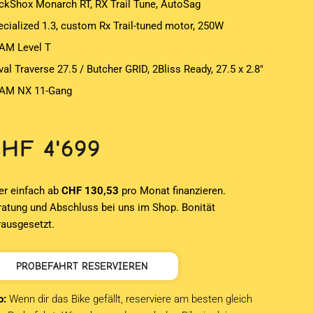
ckShox Monarch RT, RX Trail Tune, AutoSag
ecialized 1.3, custom Rx Trail-tuned motor, 250W
AM Level T
al Traverse 27.5 / Butcher GRID, 2Bliss Ready, 27.5 x 2.8″
AM NX 11-Gang
CHF
4'699
er einfach ab
CHF 130,53
pro Monat finanzieren.
ratung und Abschluss bei uns im Shop. Bonität
rausgesetzt.
PROBEFAHRT RESERVIEREN
o:
Wenn dir das Bike gefällt, reserviere am besten gleich