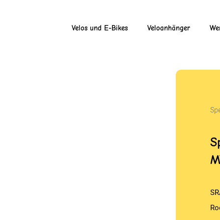
Velos und E-Bikes
Veloanhänger
Wer
Sp
S
M
SR
Ro