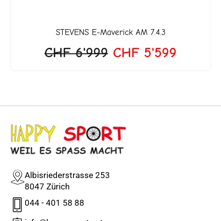
STEVENS
E-Maverick AM 7.4.3
CHF
6'999
CHF
5'599
Albisriederstrasse 253
8047 Zürich
044 - 401 58 88