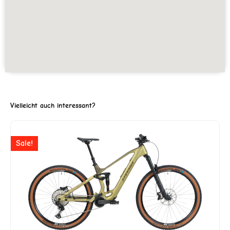
Vielleicht auch interessant?
Ursprünglicher
Aktuell
Sale!
Preis
Preis
war:
ist:
CHF 6'999
CHF 5'