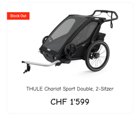
er
Stock Out
18.
THULE
Chariot Sport Double, 2-Sitzer
CHF
1'599