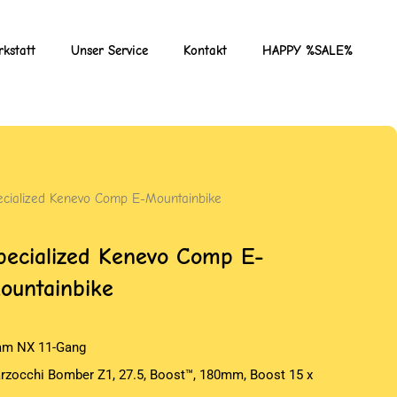
kstatt
Unser Service
Kontakt
HAPPY %SALE%
ecialized Kenevo Comp E-Mountainbike
pecialized Kenevo Comp E-
ountainbike
am NX 11-Gang
rzocchi Bomber Z1, 27.5, Boost™, 180mm, Boost 15 x