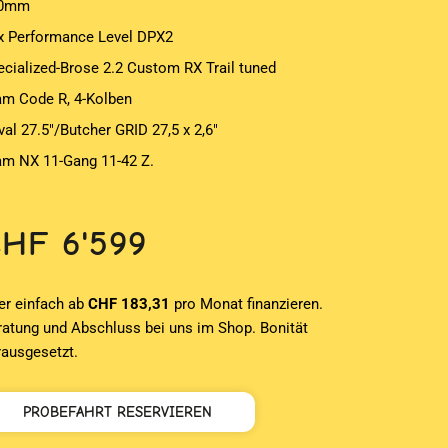
10mm
x Performance Level DPX2
ecialized-Brose 2.2 Custom RX Trail tuned
am Code R, 4-Kolben
val 27.5″/Butcher GRID 27,5 x 2,6″
am NX 11-Gang 11-42 Z.
CHF
6'599
er einfach ab
CHF 183,31
pro Monat finanzieren.
ratung und Abschluss bei uns im Shop. Bonität
rausgesetzt.
PROBEFAHRT RESERVIEREN