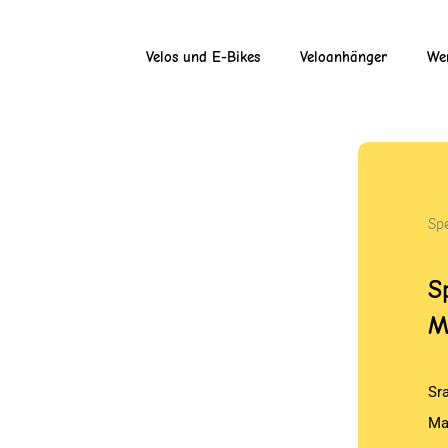
Velos und E-Bikes
Veloanhänger
Wer
Sp
S
M
Sr
Ma