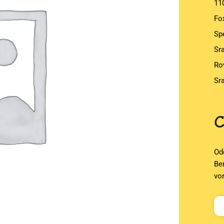
1
Fo
Sp
Sr
Ro
Sr
Od
Be
vo