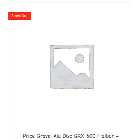
er
Ursprünglicher
Aktuell
Preis
Preis
Stock Out
war:
ist:
18.
CHF 2'395
CHF 1'8
Price
Gravel Alu Disc GRX 600 Flatbar –