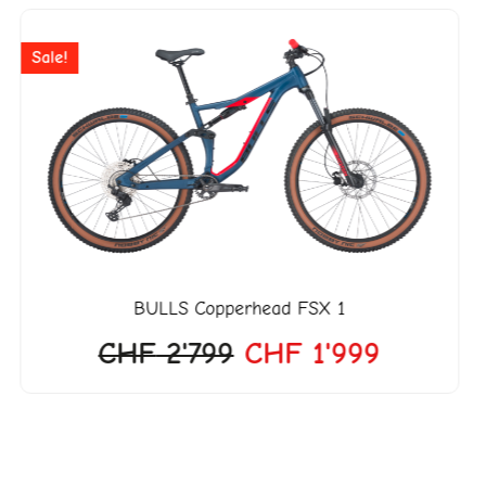
Ursprünglicher
Aktuelle
Preis
Preis
Sale!
war:
ist:
CHF 2'799
CHF 1'9
BULLS
Copperhead FSX 1
CHF
2'799
CHF
1'999