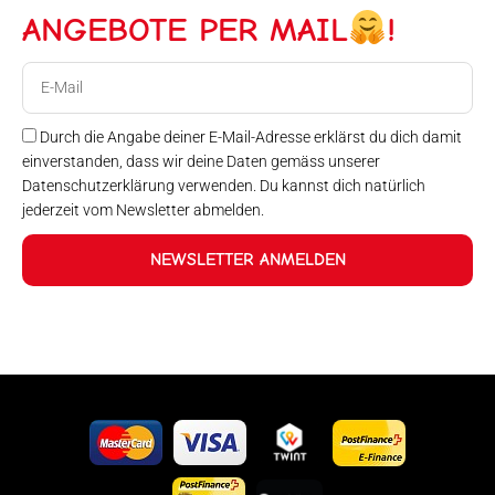
ANGEBOTE PER MAIL
!
E-
Mail
Durch die Angabe deiner E-Mail-Adresse erklärst du dich damit
einverstanden, dass wir deine Daten gemäss unserer
Datenschutzerklärung verwenden. Du kannst dich natürlich
jederzeit vom Newsletter abmelden.
NEWSLETTER ANMELDEN