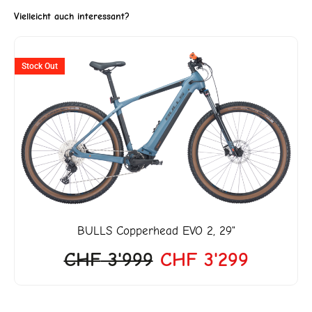
Vielleicht auch interessant?
Ursprünglicher
Aktuell
Stock Out
Preis
Preis
war:
ist:
CHF 3'999
CHF 3'2
BULLS
Copperhead EVO 2, 29"
CHF
3'999
CHF
3'299