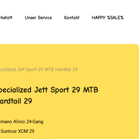
kstatt
Unser Service
Kontakt
HAPPY %SALE%
ecialized Jett Sport 29 MTB Hardtail 29
pecialized Jett Sport 29 MTB
ardtail 29
imano Alivio 24-Gang
 Suntour XCM 29