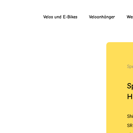
Velos und E-Bikes
Veloanhänger
Wer
Sp
S
H
Sh
SR