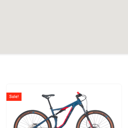
Ursprünglicher
Aktuelle
Preis
Preis
Sale!
war:
ist:
CHF 2'799
CHF 1'9