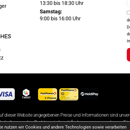
13:30 bis 18:30 Uhr
ger
Mail
Samstag:
Optin
9:00 bis 16:00 Uhr
d
D
d
CHES
I
m
tz
uf dieser Website angegebenen Preise und Informationen sind unver
 behalten uns das Recht vor, jederzeit Änderungen vorzunehmen. Für 
ite nutzen wir Cookies und andere Technologien sowie verarbeiten
der bereitgestellten Informationen übernehmen wir keine Haftung.