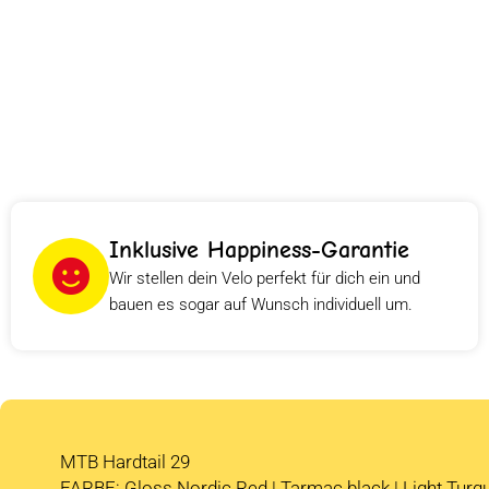
Inklusive Happiness-Garantie
Wir stellen dein Velo perfekt für dich ein und
bauen es sogar auf Wunsch individuell um.
MTB Hardtail 29
FARBE: Gloss Nordic Red | Tarmac black | Light Turq