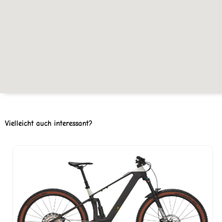
Vielleicht auch interessant?
er
599.