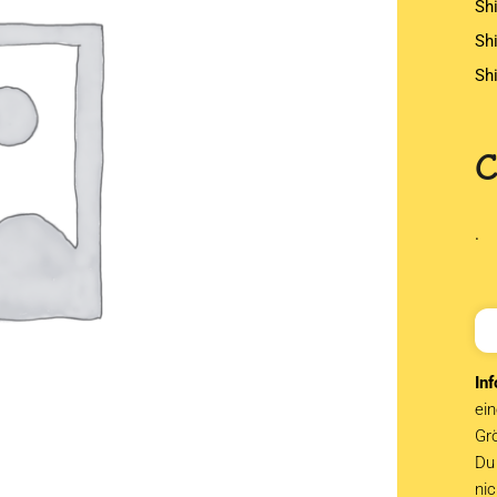
Sh
Sh
Sh
.
Inf
ein
Grö
Du 
ni