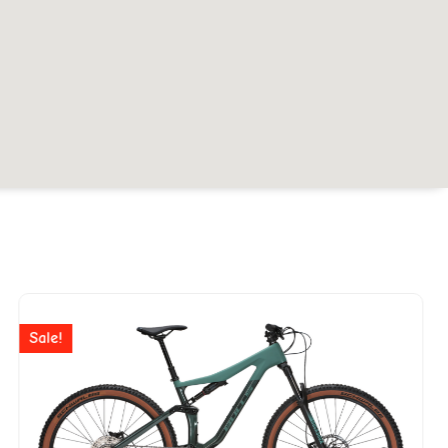
r
Ursprünglicher
Aktuelle
Preis
Preis
Sale!
war:
ist:
99.
CHF 3'499
CHF 2'7