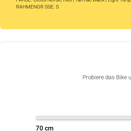
RAHMENGR SSE: S
Probiere das Bike u
70 cm