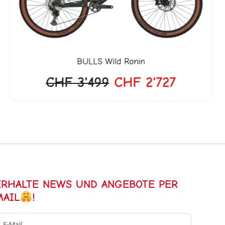
BULLS
Wild Ronin
CHF
3'499
CHF
2'727
ERHALTE NEWS UND ANGEBOTE PER
MAIL
!