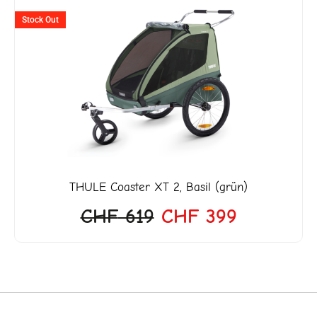
ller
Ursprünglicher
Aktueller
Stock Out
Preis
Preis
war:
ist:
3'990.
CHF 619
CHF 399.
THULE
Coaster XT 2, Basil (grün)
CHF
619
CHF
399