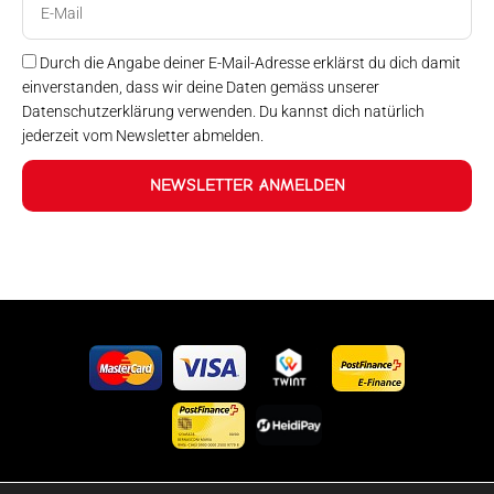
Mail
Durch die Angabe deiner E-Mail-Adresse erklärst du dich damit
einverstanden, dass wir deine Daten gemäss unserer
Datenschutzerklärung verwenden. Du kannst dich natürlich
jederzeit vom Newsletter abmelden.
NEWSLETTER ANMELDEN