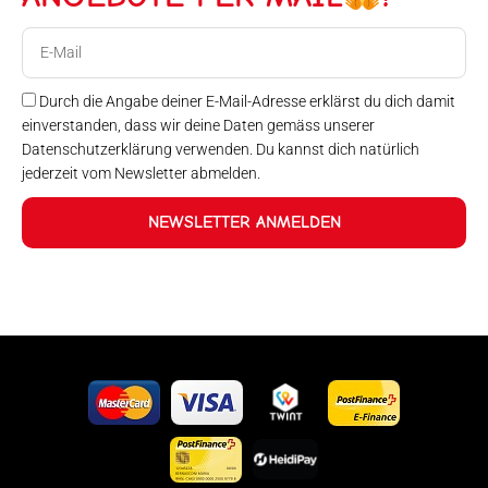
E-
Mail
Durch die Angabe deiner E-Mail-Adresse erklärst du dich damit
einverstanden, dass wir deine Daten gemäss unserer
Datenschutzerklärung verwenden. Du kannst dich natürlich
jederzeit vom Newsletter abmelden.
NEWSLETTER ANMELDEN