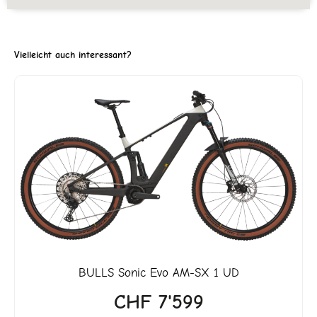
Vielleicht auch interessant?
ller
3'990.
BULLS
Sonic Evo AM-SX 1 UD
CHF
7'599