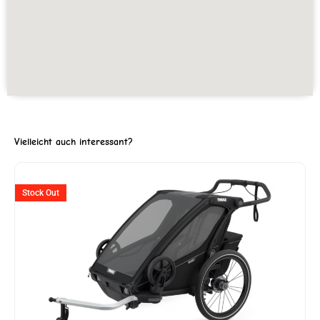
Vielleicht auch interessant?
ller
Stock Out
'999.