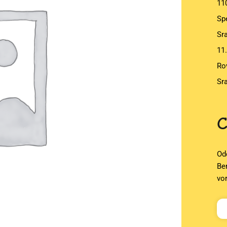
11
Sp
Sr
11.
Rov
Sr
Od
Be
vo