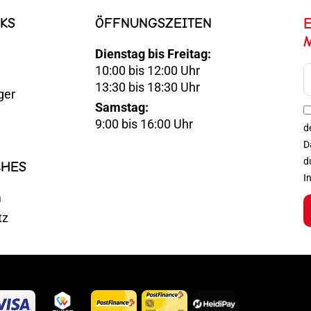
KS
ÖFFNUNGSZEITEN
Dienstag bis Freitag:
10:00 bis 12:00 Uhr
E-
13:30 bis 18:30 Uhr
ger
Mail
Samstag:
Optin
9:00 bis 16:00 Uhr
d
D
d
CHES
I
m
tz