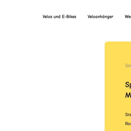
Velos und E-Bikes
Veloanhänger
Wer
Sp
S
M
Sr
Ro