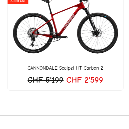
Preis
Preis
Stock Out
war:
ist:
CHF 5'199
CHF 2'
CANNONDALE
Scalpel HT Carbon 2
CHF
5'199
CHF
2'599