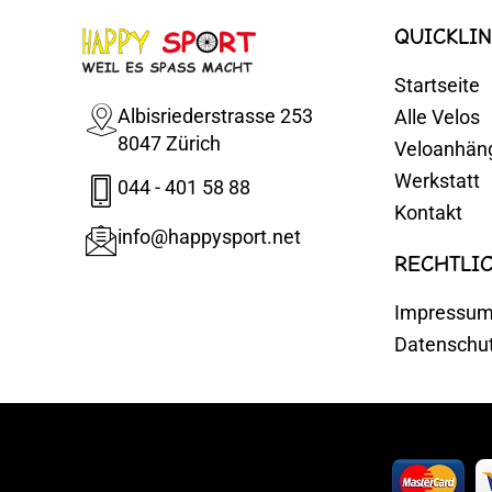
QUICKLIN
Startseite
Albisriederstrasse 253
Alle Velos
8047 Zürich
Veloanhän
Werkstatt
044 - 401 58 88
Kontakt
info@happysport.net
RECHTLI
Impressu
Datenschu