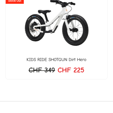
Preis
Preis
Stock Out
war:
ist:
599.
CHF 349
CHF 225.
KIDS RIDE SHOTGUN
Dirt Hero
CHF
349
CHF
225