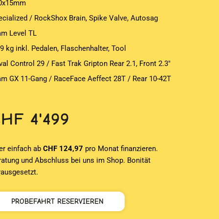
0x15mm
ecialized / RockShox Brain, Spike Valve, Autosag
am Level TL
9 kg inkl. Pedalen, Flaschenhalter, Tool
al Control 29 / Fast Trak Gripton Rear 2.1, Front 2.3″
am GX 11-Gang / RaceFace Aeffect 28T / Rear 10-42T
CHF
4'499
er einfach ab
CHF 124,97
pro Monat finanzieren.
ratung und Abschluss bei uns im Shop. Bonität
rausgesetzt.
PROBEFAHRT RESERVIEREN