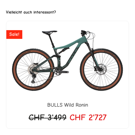
Vielleicht auch interessant?
ller
Ursprünglicher
Aktuelle
Sale!
Preis
Preis
war:
ist:
3'299.
CHF 3'499
CHF 2'7
BULLS
Wild Ronin
CHF
3'499
CHF
2'727