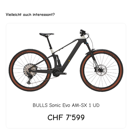
Vielleicht auch interessant?
ller
3'999.
BULLS
Sonic Evo AM-SX 1 UD
CHF
7'599