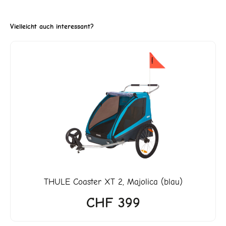
Vielleicht auch interessant?
ller
3'299.
THULE
Coaster XT 2, Majolica (blau)
CHF
399