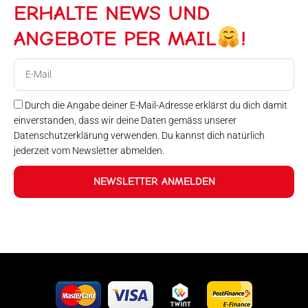
ERHALTE NEWS UND
ANGEBOTE PER MAIL
!
E-
Mail
Durch die Angabe deiner E-Mail-Adresse erklärst du dich damit
einverstanden, dass wir deine Daten gemäss unserer
Datenschutzerklärung verwenden. Du kannst dich natürlich
jederzeit vom Newsletter abmelden.
NEWSLETTER ANMELDEN