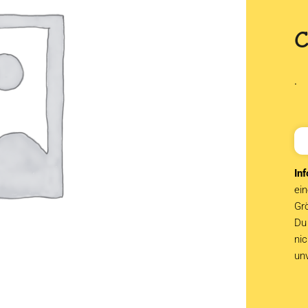
.
Inf
ein
Grö
Du 
ni
un