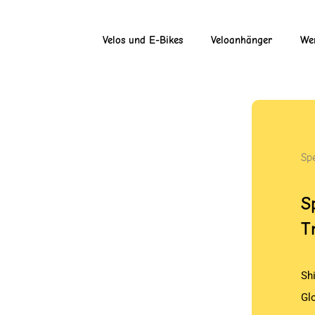
Velos und E-Bikes
Veloanhänger
Wer
Spe
S
T
Sh
Gl