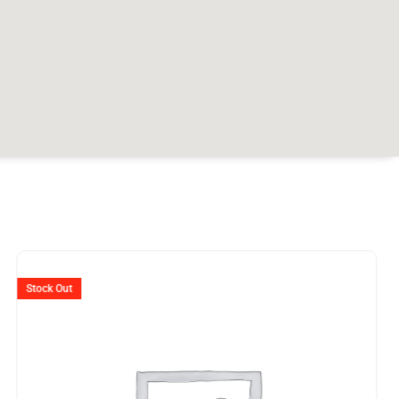
er
Ursprünglicher
Aktuelle
Preis
Preis
Stock Out
war:
ist:
99.
CHF 2'395
CHF 1'81