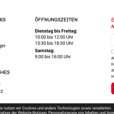
KS
ÖFFNUNGSZEITEN
Dienstag bis Freitag:
10:00 bis 12:00 Uhr
E-
13:30 bis 18:30 Uhr
ger
Mail
Samstag:
Optin
9:00 bis 16:00 Uhr
d
D
d
CHES
I
m
tz
ite nutzen wir Cookies und andere Technologien sowie verarbeiten
nalyse der Website-Nutzung, Personalisierung von Inhalten und Anz