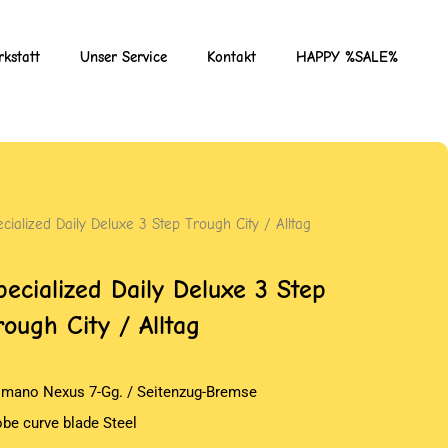
kstatt
Unser Service
Kontakt
HAPPY %SALE%
cialized Daily Deluxe 3 Step Trough City / Alltag
pecialized Daily Deluxe 3 Step
rough City / Alltag
imano Nexus 7-Gg. / Seitenzug-Bremse
obe curve blade Steel