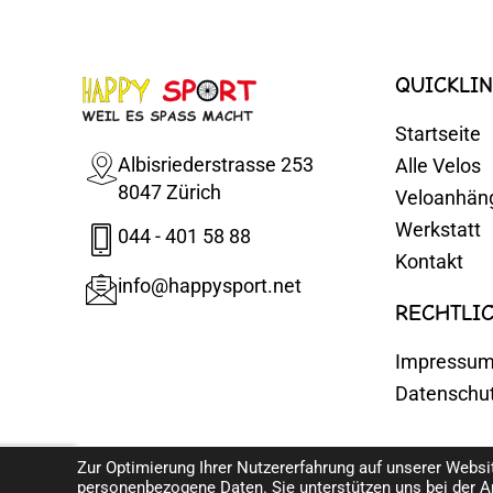
QUICKLIN
Startseite
Albisriederstrasse 253
Alle Velos
8047 Zürich
Veloanhän
Werkstatt
044 - 401 58 88
Kontakt
info@happysport.net
RECHTLI
Impressu
Datenschu
Zur Optimierung Ihrer Nutzererfahrung auf unserer Webs
personenbezogene Daten. Sie unterstützen uns bei der A