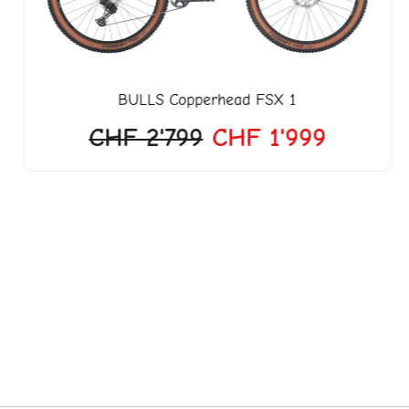
BULLS
Copperhead FSX 1
CHF
2'799
CHF
1'999