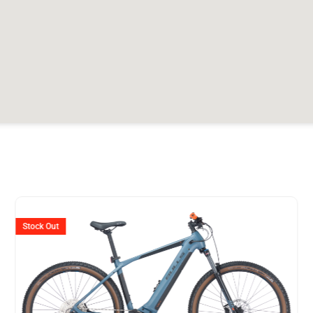
er
Ursprünglicher
Aktuell
Preis
Preis
Stock Out
war:
ist:
99.
CHF 3'999
CHF 3'2