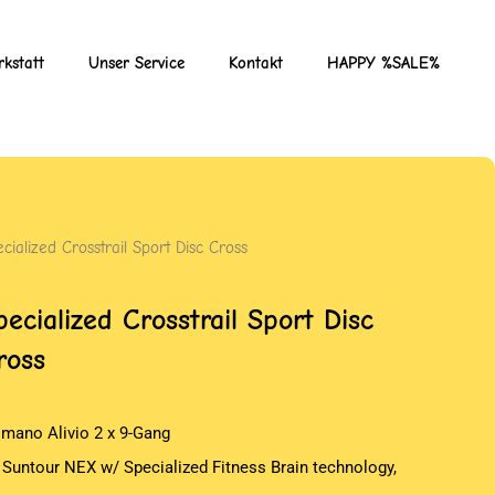
kstatt
Unser Service
Kontakt
HAPPY %SALE%
cialized Crosstrail Sport Disc Cross
pecialized Crosstrail Sport Disc
ross
imano Alivio 2 x 9-Gang
 Suntour NEX w/ Specialized Fitness Brain technology,