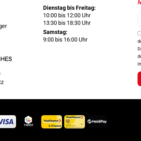
Dienstag bis Freitag:
10:00 bis 12:00 Uhr
E-
13:30 bis 18:30 Uhr
ger
Mail
Samstag:
Optin
9:00 bis 16:00 Uhr
d
D
d
CHES
I
m
tz