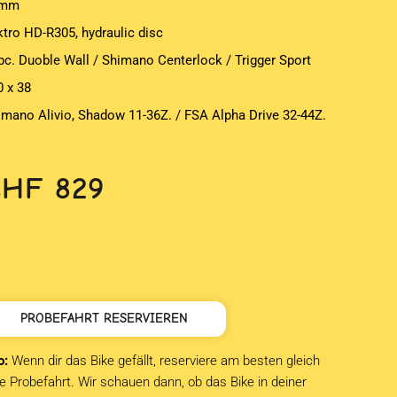
5mm
ktro HD-R305, hydraulic disc
pc. Duoble Wall / Shimano Centerlock / Trigger Sport
0 x 38
imano Alivio, Shadow 11-36Z. / FSA Alpha Drive 32-44Z.
CHF
829
PROBEFAHRT RESERVIEREN
o:
Wenn dir das Bike gefällt, reserviere am besten gleich
e Probefahrt. Wir schauen dann, ob das Bike in deiner