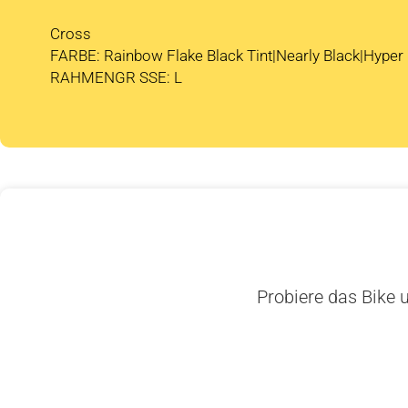
Cross
FARBE: Rainbow Flake Black Tint|Nearly Black|Hyper 
RAHMENGR SSE: L
Probiere das Bike u