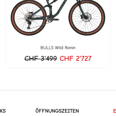
.
CHF 3'499
CHF 2'7
BULLS
Wild Ronin
CHF
3'499
CHF
2'727
KS
ÖFFNUNGSZEITEN