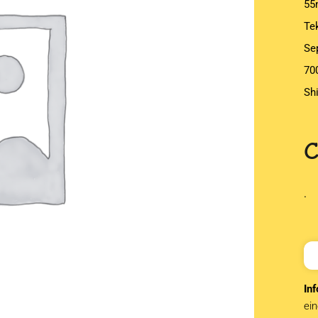
5
Te
Se
70
Sh
.
Inf
ein