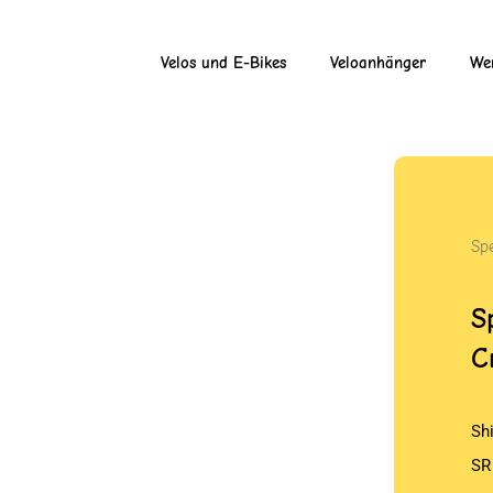
Velos und E-Bikes
Veloanhänger
Wer
Spe
S
C
Sh
SR