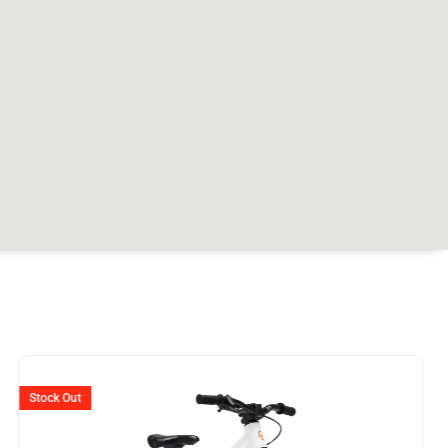
r
Ursprünglicher
Aktueller
Preis
Preis
Stock Out
war:
ist: