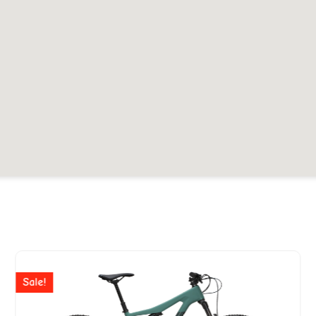
Ursprünglicher
Aktuelle
Preis
Preis
Sale!
war:
ist: