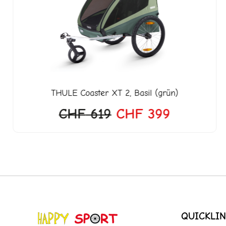
649.
CHF 619
CHF 399
THULE
Coaster XT 2, Basil (grün)
CHF
619
CHF
399
QUICKLIN