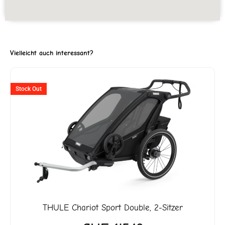
Vielleicht auch interessant?
ller
Stock Out
3'999.
THULE
Chariot Sport Double, 2-Sitzer