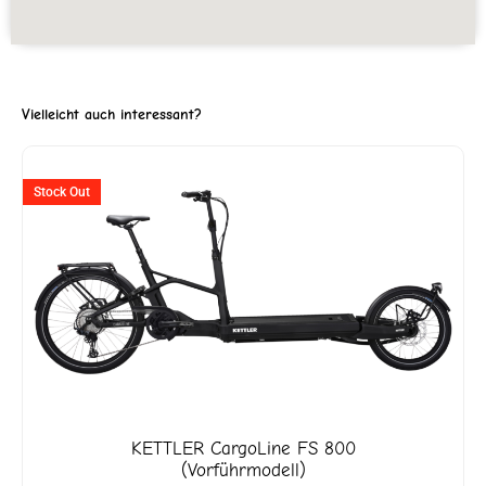
Vielleicht auch interessant?
ller
Ursprünglicher
Aktuell
Stock Out
Preis
Preis
war:
ist:
2'599.
CHF 9'299
CHF 4'6
KETTLER
CargoLine FS 800
(Vorführmodell)