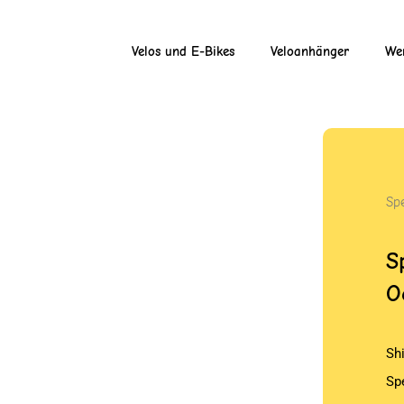
Velos und E-Bikes
Veloanhänger
Wer
Spe
S
O
Sh
Sp