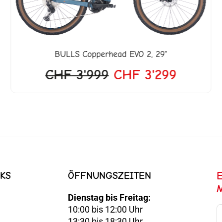
BULLS
Copperhead EVO 2, 29"
CHF
3'999
CHF
3'299
KS
ÖFFNUNGSZEITEN
Dienstag bis Freitag:
10:00 bis 12:00 Uhr
E-
13:30 bis 18:30 Uhr
Mail