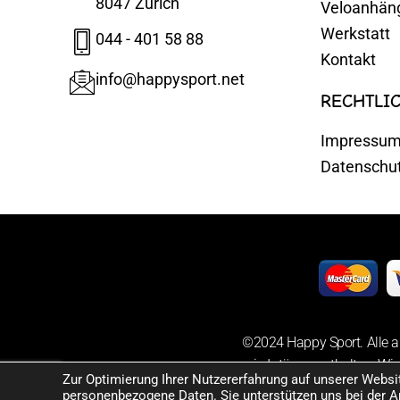
8047 Zürich
Veloanhän
Werkstatt
044 - 401 58 88
Kontakt
info@happysport.net
RECHTLI
Impressu
Datenschu
©2024 Happy Sport. Alle a
sowie Irrtümer enthalten. Wir
Zur Optimierung Ihrer Nutzererfahrung auf unserer Webs
personenbezogene Daten. Sie unterstützen uns bei der A