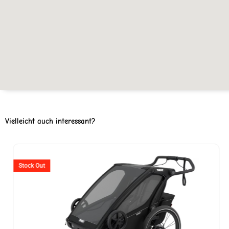
Vielleicht auch interessant?
er
Stock Out
599.