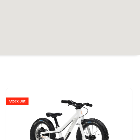
er
Ursprünglicher
Aktueller
Preis
Preis
Stock Out
war:
ist:
99.
CHF 349
CHF 225.