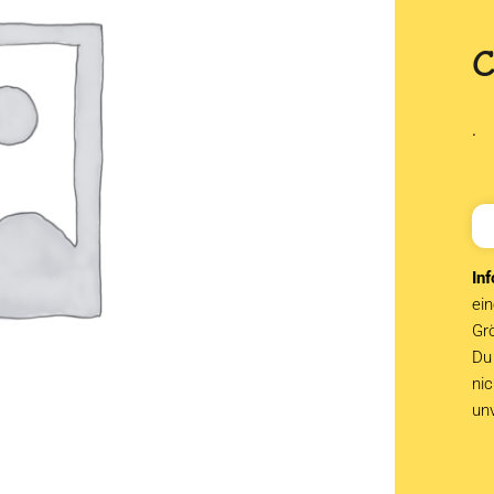
.
Inf
ein
Grö
Du 
ni
un