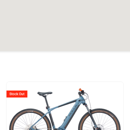
Ursprünglicher
Aktuell
Preis
Preis
Stock Out
war:
ist:
CHF 3'999
CHF 3'2