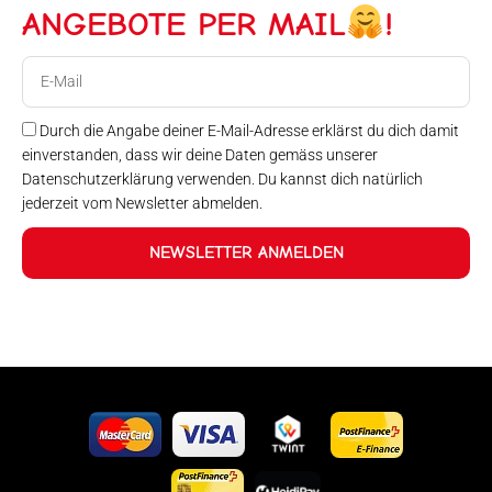
ANGEBOTE PER MAIL
!
E-
Mail
Durch die Angabe deiner E-Mail-Adresse erklärst du dich damit
einverstanden, dass wir deine Daten gemäss unserer
Datenschutzerklärung verwenden. Du kannst dich natürlich
jederzeit vom Newsletter abmelden.
NEWSLETTER ANMELDEN