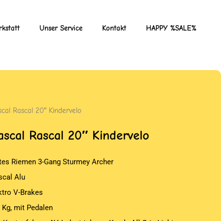
kstatt
Unser Service
Kontakt
HAPPY %SALE%
scal Rascal 20″ Kindervelo
ascal Rascal 20″ Kindervelo
tes Riemen 3-Gang Sturmey Archer
scal Alu
ktro V-Brakes
9 Kg, mit Pedalen