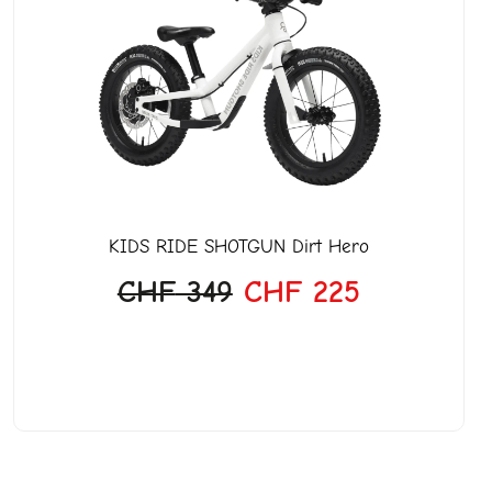
war:
ist:
CHF 349
CHF 225.
KIDS RIDE SHOTGUN
Dirt Hero
CHF
349
CHF
225