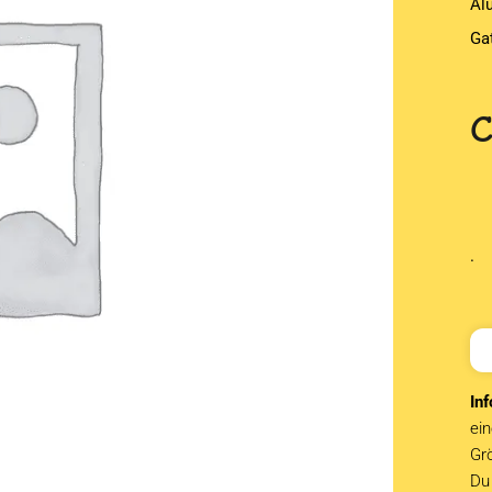
Alu
Ga
.
Inf
ein
Grö
Du 