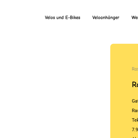
Velos und E-Bikes
Veloanhänger
Wer
Ra
R
Ga
Ra
Te
7.