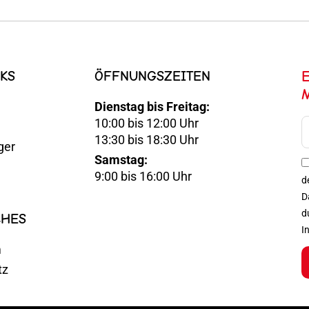
KS
ÖFFNUNGSZEITEN
Dienstag bis Freitag:
10:00 bis 12:00 Uhr
E-
13:30 bis 18:30 Uhr
ger
Mail
Samstag:
Optin
9:00 bis 16:00 Uhr
d
D
d
CHES
I
m
tz