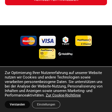
Zur Optimierung Ihrer Nutzererfahrung auf unserer Website
©2024 Happy Sport. Alle auf dieser Website angegebenen
nutzen wir Cookies und andere Technologien sowie
Preise und Informationen sind unverbindlich und können
verarbeiten personenbezogene Daten. Sie unterstützen uns
Fehler sowie Irrtümer enthalten. Wir behalten uns das Recht
bei der Analyse der Website-Nutzung, Personalisierung von
Inhalten und Anzeigen sowie unseren Marketing- und
vor, jederzeit Änderungen vorzunehmen. Für die Richtigkeit
Performanceaktivitäten.
Zur Cookie-Richtlinie
und Aktualität der bereitgestellten Informationen
übernehmen wir keine Haftung.
Verstanden
Einstellungen