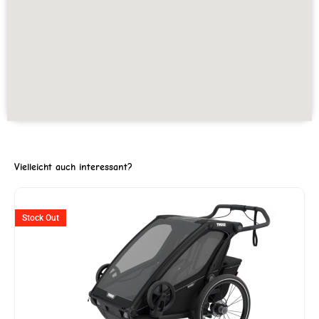
Vielleicht auch interessant?
ller
Stock Out
2'599.