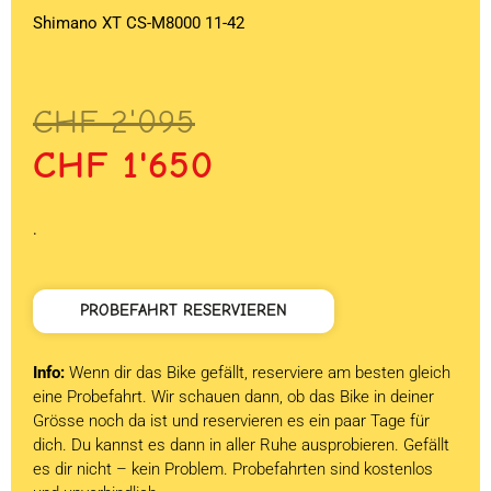
Shimano XT CS-M8000 11-42
Ursprünglicher
Aktueller
CHF
2'095
Preis
Preis
CHF
1'650
war:
ist:
CHF 2'095
CHF 1'650.
.
PROBEFAHRT RESERVIEREN
Info:
Wenn dir das Bike gefällt, reserviere am besten gleich
eine Probefahrt. Wir schauen dann, ob das Bike in deiner
Grösse noch da ist und reservieren es ein paar Tage für
dich. Du kannst es dann in aller Ruhe ausprobieren. Gefällt
es dir nicht – kein Problem. Probefahrten sind kostenlos