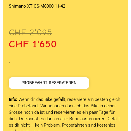
Shimano XT CS-M8000 11-42
Ursprünglicher
Aktueller
CHF
2'095
Preis
Preis
CHF
1'650
war:
ist:
CHF 2'095
CHF 1'650.
.
PROBEFAHRT RESERVIEREN
Info:
Wenn dir das Bike gefällt, reserviere am besten gleich
eine Probefahrt. Wir schauen dann, ob das Bike in deiner
Grösse noch da ist und reservieren es ein paar Tage für
dich. Du kannst es dann in aller Ruhe ausprobieren. Gefällt
es dir nicht – kein Problem. Probefahrten sind kostenlos