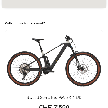
Vielleicht auch interessant?
ller
'818.
BULLS
Sonic Evo AM-SX 1 UD
CHF
7'599