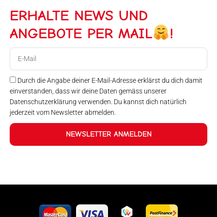
ERHALTE NEWS UND
ANGEBOTE PER MAIL
!
E-
Mail
Durch die Angabe deiner E-Mail-Adresse erklärst du dich damit
einverstanden, dass wir deine Daten gemäss unserer
Datenschutzerklärung verwenden. Du kannst dich natürlich
jederzeit vom Newsletter abmelden.
NEWSLETTER ANMELDEN