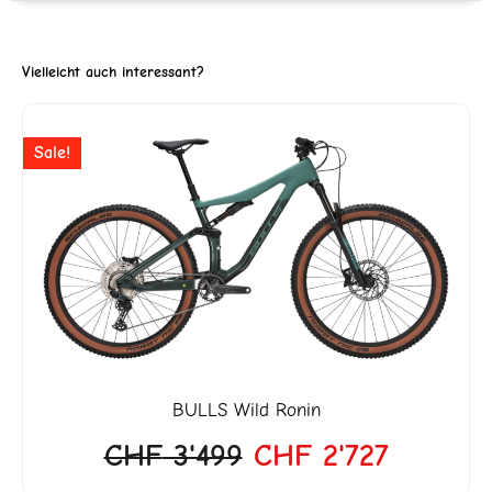
Vielleicht auch interessant?
ller
Ursprünglicher
Aktuelle
Sale!
Preis
Preis
war:
ist:
'818.
CHF 3'499
CHF 2'7
BULLS
Wild Ronin
CHF
3'499
CHF
2'727