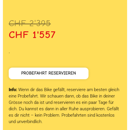
Ursprünglicher
Aktueller
CHF
2'395
Preis
Preis
CHF
1'557
war:
ist:
CHF 2'395
CHF 1'557.
.
PROBEFAHRT RESERVIEREN
Info:
Wenn dir das Bike gefällt, reserviere am besten gleich
eine Probefahrt. Wir schauen dann, ob das Bike in deiner
Grösse noch da ist und reservieren es ein paar Tage für
dich. Du kannst es dann in aller Ruhe ausprobieren. Gefällt
es dir nicht – kein Problem. Probefahrten sind kostenlos
und unverbindlich.