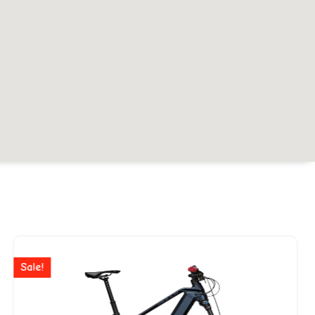
r
Ursprünglicher
Aktuelle
Preis
Preis
Sale!
war:
ist: