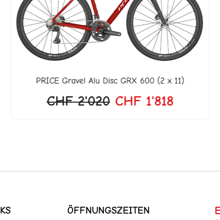
649.
CHF 2'020
CHF 1'8
PRICE
Gravel Alu Disc GRX 600 (2 x 11)
CHF
2'020
CHF
1'818
KS
ÖFFNUNGSZEITEN