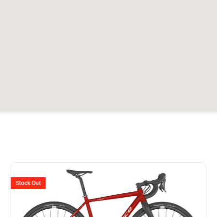
er
Ursprünglicher
Aktuelle
Preis
Preis
Stock Out
war:
ist: