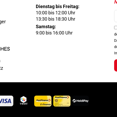
Dienstag bis Freitag:
10:00 bis 12:00 Uhr
E-
13:30 bis 18:30 Uhr
ger
Mail
Samstag:
Optin
9:00 bis 16:00 Uhr
d
D
d
CHES
I
m
tz