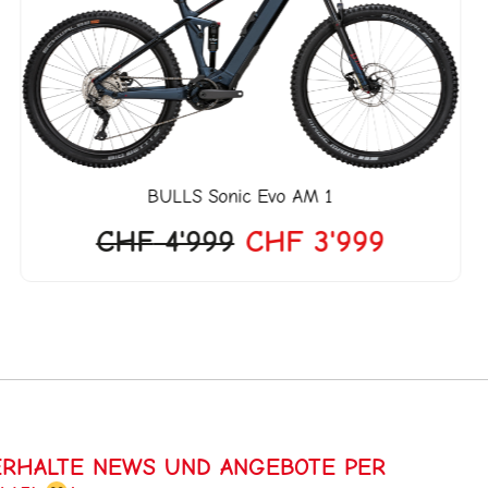
18.
CHF 4'999
CHF 3'9
BULLS
Sonic Evo AM 1
CHF
4'999
CHF
3'999
ERHALTE NEWS UND ANGEBOTE PER