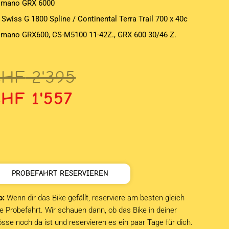
imano GRX 6000
 Swiss G 1800 Spline / Continental Terra Trail 700 x 40c
imano GRX600, CS-M5100 11-42Z., GRX 600 30/46 Z.
rsprünglicher
ktueller
CHF
2'395
reis
reis
CHF
1'557
ar:
st:
HF 2'395
HF 1'557.
PROBEFAHRT RESERVIEREN
o:
Wenn dir das Bike gefällt, reserviere am besten gleich
e Probefahrt. Wir schauen dann, ob das Bike in deiner
sse noch da ist und reservieren es ein paar Tage für dich.