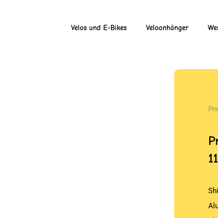
Velos und E-Bikes
Veloanhänger
Wer
Pr
P
1
Sh
Al