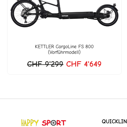
CHF 9'299
CHF 4'
KETTLER
CargoLine FS 800
(Vorführmodell)
CHF
9'299
CHF
4'649
QUICKLIN