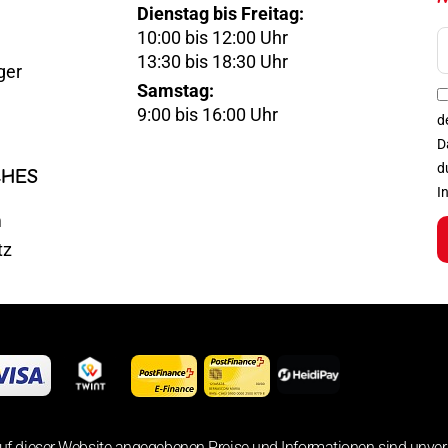
Dienstag bis Freitag:
10:00 bis 12:00 Uhr
E-
13:30 bis 18:30 Uhr
ger
Mail
Samstag:
Optin
9:00 bis 16:00 Uhr
d
D
d
CHES
I
m
tz
uf dieser Website angegebenen Preise und Informationen sind unver