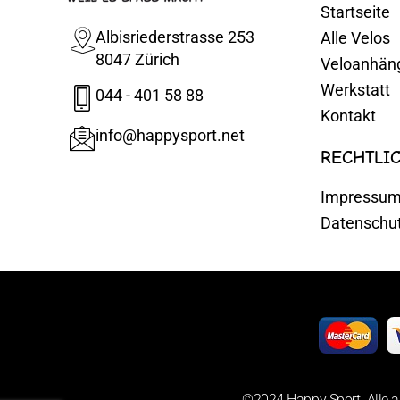
Startseite
Albisriederstrasse 253
Alle Velos
8047 Zürich
Veloanhän
Werkstatt
044 - 401 58 88
Kontakt
info@happysport.net
RECHTLI
Impressu
Datenschu
©2024 Happy Sport. Alle a