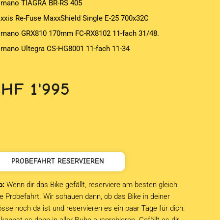
imano TIAGRA BR-RS 405
xxis Re-Fuse MaxxShield Single E-25 700x32C
imano GRX810 170mm FC-RX8102 11-fach 31/48.
imano Ultegra CS-HG8001 11-fach 11-34
CHF
1'995
PROBEFAHRT RESERVIEREN
o:
Wenn dir das Bike gefällt, reserviere am besten gleich
e Probefahrt. Wir schauen dann, ob das Bike in deiner
sse noch da ist und reservieren es ein paar Tage für dich.
kannst es dann in aller Ruhe ausprobieren. Gefällt es dir