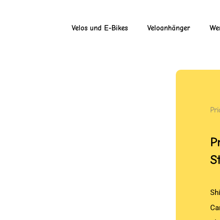
Velos und E-Bikes
Veloanhänger
Wer
Pri
P
S
Sh
Ca