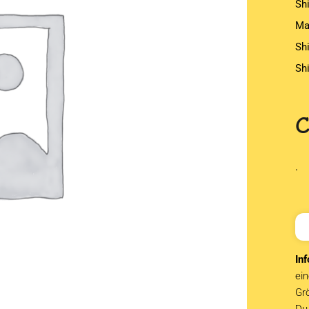
Sh
Ma
Sh
Sh
.
Inf
ein
Grö
Du 