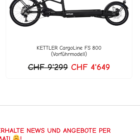
CHF 9'299
CHF 4'6
KETTLER
CargoLine FS 800
(Vorführmodell)
CHF
9'299
CHF
4'649
ERHALTE NEWS UND ANGEBOTE PER
MAIL
!