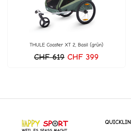
CHF 619
CHF 399
THULE
Coaster XT 2, Basil (grün)
CHF
619
CHF
399
QUICKLIN