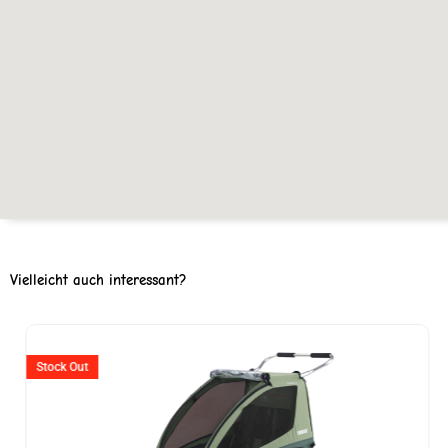
Vielleicht auch interessant?
Ursprünglicher
Aktueller
Preis
Preis
Stock Out
war:
ist: