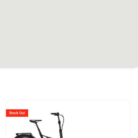
Ursprünglicher
Aktuelle
Preis
Preis
Stock Out
war:
ist: