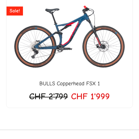
ller
Ursprünglicher
Aktuelle
Sale!
Preis
Preis
war:
ist:
'727.
CHF 2'799
CHF 1'9
BULLS
Copperhead FSX 1
CHF
2'799
CHF
1'999