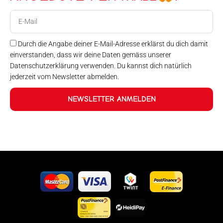
E-
Mail
Durch die Angabe deiner E-Mail-Adresse erklärst du dich damit
einverstanden, dass wir deine Daten gemäss unserer
Datenschutzerklärung verwenden. Du kannst dich natürlich
jederzeit vom Newsletter abmelden.
NEWSLETTER ANMELDEN