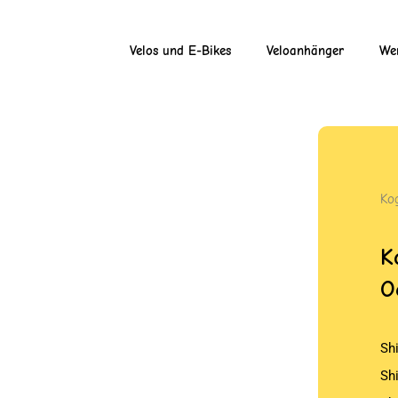
Velos und E-Bikes
Veloanhänger
Wer
Ko
K
O
Sh
Sh