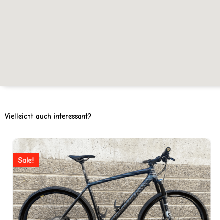
Vielleicht auch interessant?
Ursprünglicher
Aktuell
Preis
Preis
Sale!
war:
ist:
CHF 7'990
CHF 3'