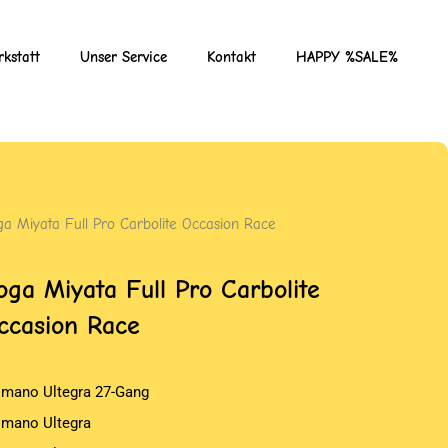
kstatt
Unser Service
Kontakt
HAPPY %SALE%
ga Miyata Full Pro Carbolite Occasion Race
oga Miyata Full Pro Carbolite
ccasion Race
imano Ultegra 27-Gang
imano Ultegra