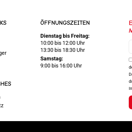
KS
ÖFFNUNGSZEITEN
Dienstag bis Freitag:
10:00 bis 12:00 Uhr
E-
13:30 bis 18:30 Uhr
ger
Mail
Samstag:
Optin
9:00 bis 16:00 Uhr
d
D
d
CHES
I
m
tz