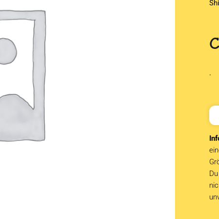
Sh
.
Inf
ein
Grö
Du 
ni
un