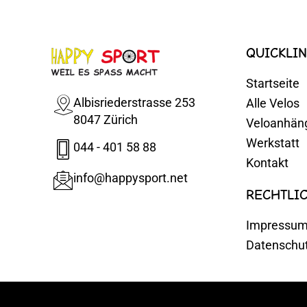
QUICKLIN
Startseite
Albisriederstrasse 253
Alle Velos
8047 Zürich
Veloanhän
Werkstatt
044 - 401 58 88
Kontakt
info@happysport.net
RECHTLI
Impressu
Datenschu