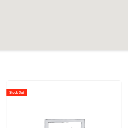
er
Ursprünglicher
Aktuelle
Preis
Preis
Stock Out
war:
ist:
990.
CHF 2'395
CHF 1'8