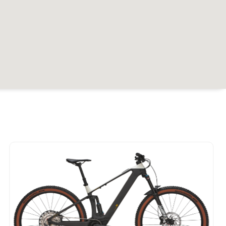
r
18.