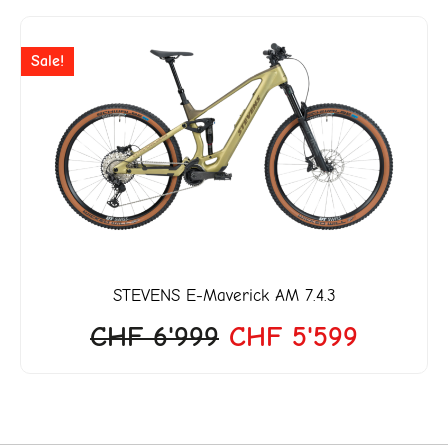
Ursprünglicher
Aktuell
Sale!
Preis
Preis
war:
ist:
CHF 6'999
CHF 5'
STEVENS
E-Maverick AM 7.4.3
CHF
6'999
CHF
5'599