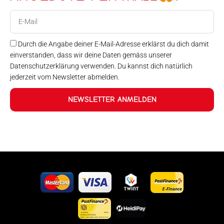
E-
Mail
Durch die Angabe deiner E-Mail-Adresse erklärst du dich damit
einverstanden, dass wir deine Daten gemäss unserer
Datenschutzerklärung verwenden. Du kannst dich natürlich
jederzeit vom Newsletter abmelden.
NEWSLETTER ANMELDEN