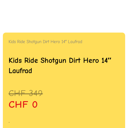
Kids Ride Shotgun Dirt Hero 14″ Laufrad
Kids Ride Shotgun Dirt Hero 14″
Laufrad
Ursprünglicher
Aktueller
CHF
349
Preis
Preis
CHF
0
war:
ist:
CHF 349
CHF 0.
.