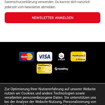
Datenschutzerklärung verwenden. Du kannst dich natürlich
jederzeit vom Newsletter abmelden.
NEWSLETTER ANMELDEN
©2024 Happy Sport. Alle auf dieser Website angegebenen
Zur Optimierung Ihrer Nutzererfahrung auf unserer Website
nutzen wir Cookies und andere Technologien sowie
Preise und Informationen sind unverbindlich und können
verarbeiten personenbezogene Daten. Sie unterstützen uns
Fehler sowie Irrtümer enthalten. Wir behalten uns das Recht
bei der Analyse der Website-Nutzung, Personalisierung von
vor, jederzeit Änderungen vorzunehmen. Für die Richtigkeit