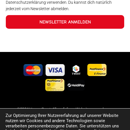
Datenschutzerklärung verwenden. Du kannst dich natürlich
jederzeit vom Newsletter abmelden.
NEWSLETTER ANMELDEN
©2024 Happy Sport. Alle auf dieser Website angegebenen
Zur Optimierung Ihrer Nutzererfahrung auf unserer Website
Preise und Informationen sind unverbindlich und können
nutzen wir Cookies und andere Technologien sowie
Fehler sowie Irrtümer enthalten. Wir behalten uns das Recht
verarbeiten personenbezogene Daten. Sie unterstützen uns
vor, jederzeit Änderungen vorzunehmen. Für die Richtigkeit