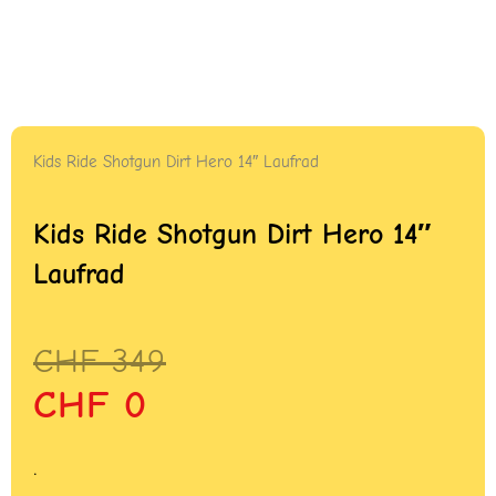
Kids Ride Shotgun Dirt Hero 14″ Laufrad
Kids Ride Shotgun Dirt Hero 14″
Laufrad
Ursprünglicher
Aktueller
CHF
349
Preis
Preis
CHF
0
war:
ist:
CHF 349
CHF 0.
.