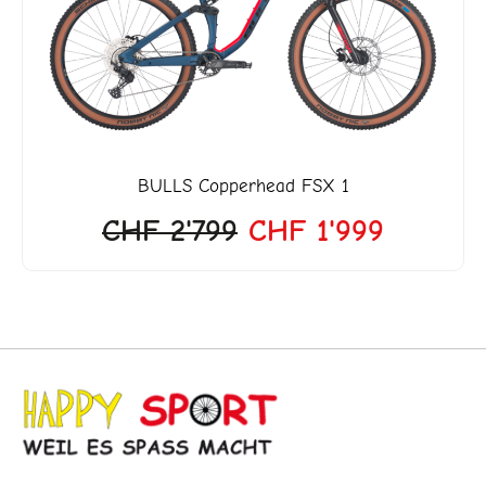
'818.
CHF 2'799
CHF 1'9
BULLS
Copperhead FSX 1
CHF
2'799
CHF
1'999