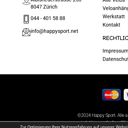
8047 Zürich
Veloanhän
Werkstatt
044 - 401 58 88
Kontakt
info@happysport.net
RECHTLI
Impressu
Datenschu
©2024 Happy Sport. Alle a
sowie Irrtümer enthalten. Wir
Zur Optimierung Ihrer Nutzererfahrung auf unserer Webs