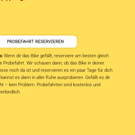
ar:
st:
HF 349
HF 0.
PROBEFAHRT RESERVIEREN
o:
Wenn dir das Bike gefällt, reserviere am besten gleich
e Probefahrt. Wir schauen dann, ob das Bike in deiner
sse noch da ist und reservieren es ein paar Tage für dich.
kannst es dann in aller Ruhe ausprobieren. Gefällt es dir
cht – kein Problem. Probefahrten sind kostenlos und
verbindlich.