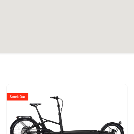
Ursprünglicher
Aktuell
Preis
Preis
Stock Out
war:
ist:
CHF 9'299
CHF 4'6