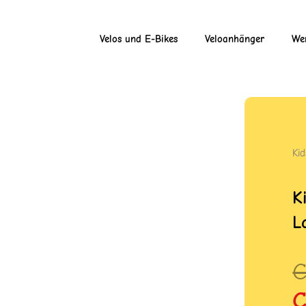
Velos und E-Bikes
Veloanhänger
Wer
Ki
K
L
U
A
P
P