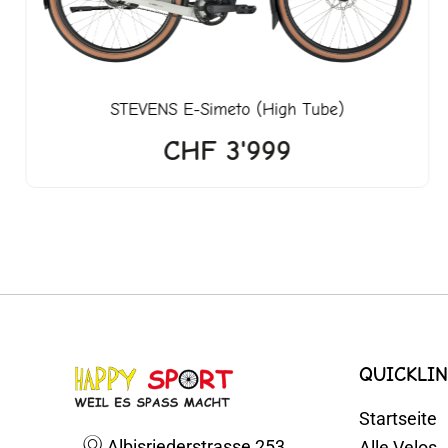
STEVENS
E-Simeto (High Tube)
CHF
3'999
QUICKLIN
Startseite
Albisriederstrasse 253
Alle Velos