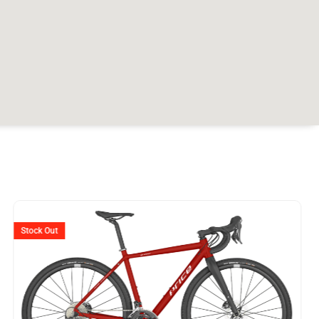
er
Ursprünglicher
Aktuelle
Preis
Preis
Stock Out
war:
ist:
49.
CHF 2'020
CHF 1'81